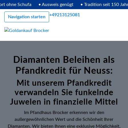
 ohne Schufa
• Ausweis genügt
• Tradition seit 150 Jahren
+49213125081
Navigation starten
Diamanten Beleihen als
Pfandkredit für Neuss:
Mit unserem Pfandkredit
verwandeln Sie funkelnde
Juwelen in finanzielle Mittel
Im Pfandhaus Brocker erkennen wir den
außergewöhnlichen Wert und die Schönheit Ihrer
Diamanten. Wir bieten Ihnen eine exklusive Möglichkeit,